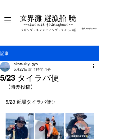
玄界灘 遊漁船 暁
​～akatsuki fishingboat～
予約スケジュール
​ジギング・キャスティング・タイラバ船
記事
akatsukiyugyo
5月27日
読了時間: 1分
5/23 タイラバ便
【時差投稿】
5/23 近場タイラバ便✨