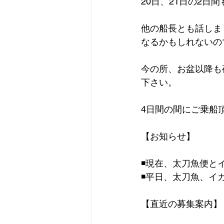
20日、21日の2
他の船長とも話しま
なるかもしれないの
今の所、お盆以降も
下さい。
4日間の間にご乗船
【お知らせ】
◾️現在、太刀魚便
◾️平日、太刀魚、
【直近の募集案内】