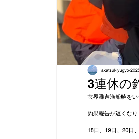
akatsukiyugyo
20
3連休の
玄界灘遊漁船暁をい
釣果報告が遅くなり
18日、19日、20