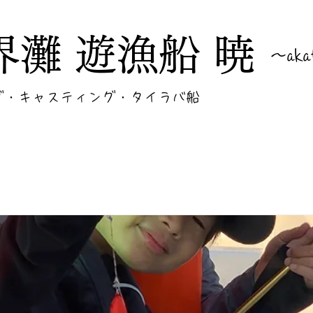
界灘 遊漁船 暁
​～aka
ング・キャスティング・タイラバ船