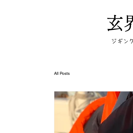
玄
​ジギ
All Posts