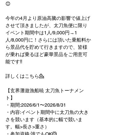
😊
今年の4月より原油高騰の影響で値上げ
させて頂きましたが、太刀魚便に限り
イベント期間中は1人/9,000円→1
人/8,000円に！さらには頂いた乗船料か
ら景品代を貯めて行きますので、皆様
が乗れば乗るほど豪華景品をご用意可
能です‼︎
詳しくはこちら💁
【玄界灘遊漁船暁 太刀魚トーナメン
ト】
・期間:2026/6/1〜2026/8/31
・内容:イベント期間中に太刀魚の大き
さを競います（基本的に幅で競いま
す。幅>長さ>重さ）
・参加資格:誰でもOK🙆