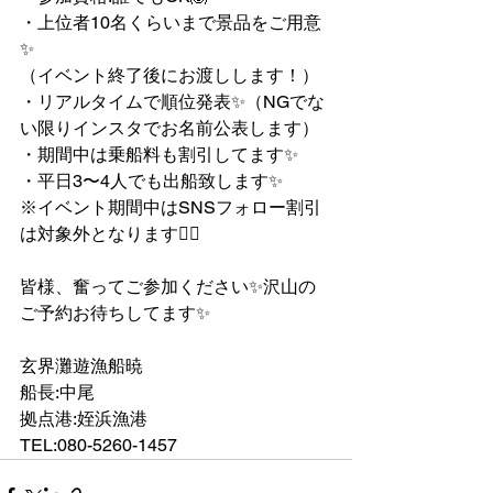
・上位者10名くらいまで景品をご用意
✨
（イベント終了後にお渡しします！）
・リアルタイムで順位発表✨（NGでな
い限りインスタでお名前公表します）
・期間中は乗船料も割引してます✨
・平日3〜4人でも出船致します✨
※イベント期間中はSNSフォロー割引
は対象外となります🙇‍♂️
皆様、奮ってご参加ください✨沢山の
ご予約お待ちしてます✨
玄界灘遊漁船暁
船長:中尾
拠点港:姪浜漁港
TEL:080-5260-1457