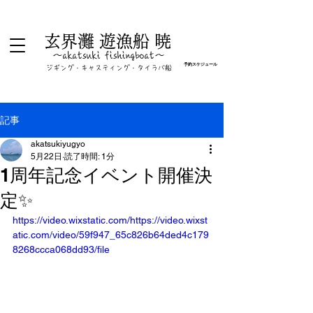
玄界灘 遊漁船 暁
​～akatsuki fishingboat～
予約スケジュール
​ジギング・キャスティング・タイラバ船
記事
akatsukiyugyo
5月22日
読了時間: 1分
1周年記念イベント開催決
定✨
https://video.wixstatic.com/https://video.wixst
atic.com/video/59f947_65c826b64ded4c179
8268ccca068dd93/file